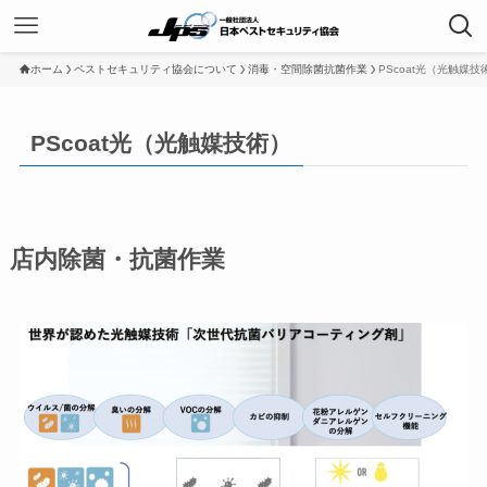
ホーム
ペストセキュリティ協会について
消毒・空間除菌抗菌作業
PScoat光（光触媒技
PScoat光（光触媒技術）
店内除菌・抗菌作業